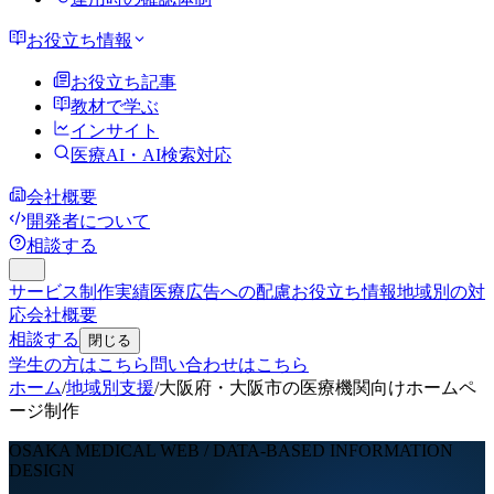
お役立ち情報
お役立ち記事
教材で学ぶ
インサイト
医療AI・AI検索対応
会社概要
開発者について
相談する
サービス
制作実績
医療広告への配慮
お役立ち情報
地域別の対
応
会社概要
相談する
閉じる
学生の方はこちら
問い合わせはこちら
ホーム
/
地域別支援
/
大阪府・大阪市の医療機関向けホームペ
ージ制作
OSAKA MEDICAL WEB / DATA-BASED INFORMATION
DESIGN