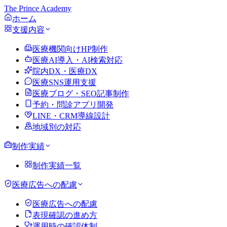
The Prince Academy
ホーム
支援内容
医療機関向けHP制作
医療AI導入・AI検索対応
院内DX・医療DX
医療SNS運用支援
医療ブログ・SEO記事制作
予約・問診アプリ開発
LINE・CRM導線設計
地域別の対応
制作実績
制作実績一覧
医療広告への配慮
医療広告への配慮
表現確認の進め方
運用時の確認体制