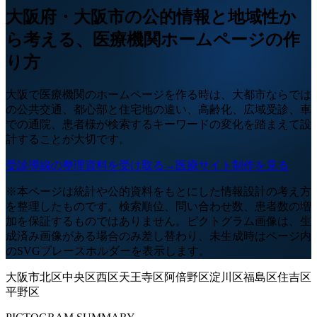
大阪府・大阪市の公的情報と地域性か
ら考える、医療機関ホームページの作
り方
大阪で医療機関のホームページを作る時は、大都市ならでは
の公共交通、都心部と住宅地の違い、高齢化、広域受診、車
での通院、患者様が検索するキーワードの変化を踏まえて設
計することが大切です。
受診導線の整理資料を受け取る
→
医療サイト制作を見る
※本ページは統計や公的資料をもとにした情報設計の考え方
を整理したものです。検索順位、問い合わせ数、患者数の増
加を保証するものではありません。ピクトグラム画像は、生
成済み画像がある場合のみ差し替わり、未生成時はページ内
のSVGプレースホルダーを表示します。
大阪市
北区
中央区
西区
天王寺区
阿倍野区
淀川区
福島区
住吉区
平野区