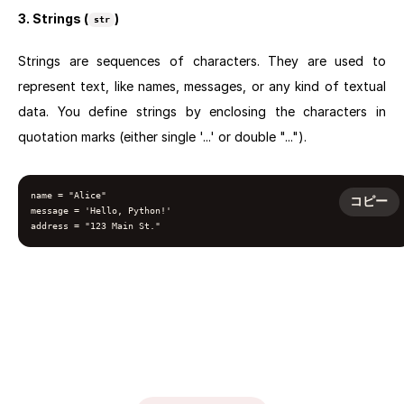
3. Strings (
)
str
Strings are sequences of characters. They are used to
represent text, like names, messages, or any kind of textual
data. You define strings by enclosing the characters in
quotation marks (either single '...' or double "...").
name = "Alice"

コピー
message = 'Hello, Python!'

address = "123 Main St."
Next section: Assigning Values to Variables: Giving Data a Home