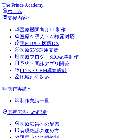
The Prince Academy
ホーム
支援内容
医療機関向けHP制作
医療AI導入・AI検索対応
院内DX・医療DX
医療SNS運用支援
医療ブログ・SEO記事制作
予約・問診アプリ開発
LINE・CRM導線設計
地域別の対応
制作実績
制作実績一覧
医療広告への配慮
医療広告への配慮
表現確認の進め方
運用時の確認体制