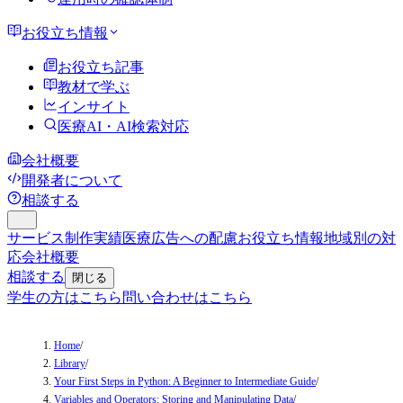
お役立ち情報
お役立ち記事
教材で学ぶ
インサイト
医療AI・AI検索対応
会社概要
開発者について
相談する
サービス
制作実績
医療広告への配慮
お役立ち情報
地域別の対
応
会社概要
相談する
閉じる
学生の方はこちら
問い合わせはこちら
Home
/
Library
/
Your First Steps in Python: A Beginner to Intermediate Guide
/
Variables and Operators: Storing and Manipulating Data
/