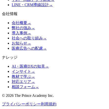
LINE・CRM導線設計
→
会社情報
会社概要
→
弊社の強み
→
導入事例
→
社会への取り組み
→
お知らせ
→
医療広告への配慮
→
ナレッジ
AI・医療DXの知見
→
インサイト
→
教材で学ぶ
→
対応エリア
→
相談フォーム
→
©
2026
The Prince Academy Inc.
プライバシーポリシー
利用規約