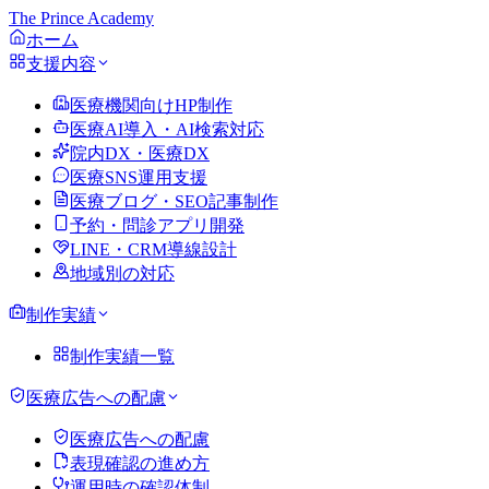
The Prince Academy
ホーム
支援内容
医療機関向けHP制作
医療AI導入・AI検索対応
院内DX・医療DX
医療SNS運用支援
医療ブログ・SEO記事制作
予約・問診アプリ開発
LINE・CRM導線設計
地域別の対応
制作実績
制作実績一覧
医療広告への配慮
医療広告への配慮
表現確認の進め方
運用時の確認体制