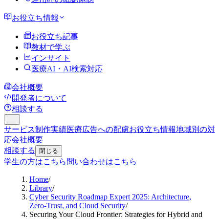
お役立ち情報
お役立ち記事
教材で学ぶ
インサイト
医療AI・AI検索対応
会社概要
開発者について
相談する
サービス
制作実績
医療広告への配慮
お役立ち情報
地域別の対
応
会社概要
相談する
閉じる
学生の方はこちら
問い合わせはこちら
Home
/
Library
/
Cyber Security Roadmap Expert 2025: Architecture,
Zero-Trust, and Cloud Security
/
Securing Your Cloud Frontier: Strategies for Hybrid and