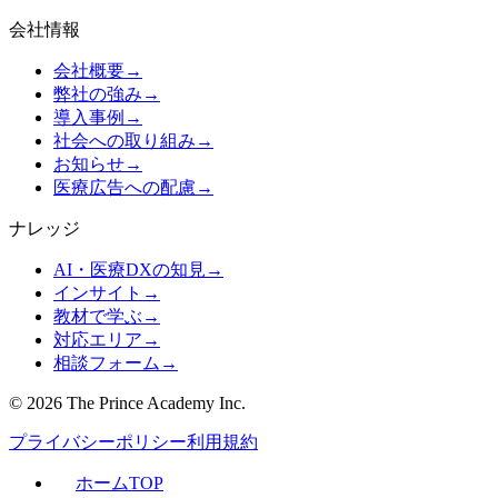
会社情報
会社概要
→
弊社の強み
→
導入事例
→
社会への取り組み
→
お知らせ
→
医療広告への配慮
→
ナレッジ
AI・医療DXの知見
→
インサイト
→
教材で学ぶ
→
対応エリア
→
相談フォーム
→
©
2026
The Prince Academy Inc.
プライバシーポリシー
利用規約
ホーム
TOP