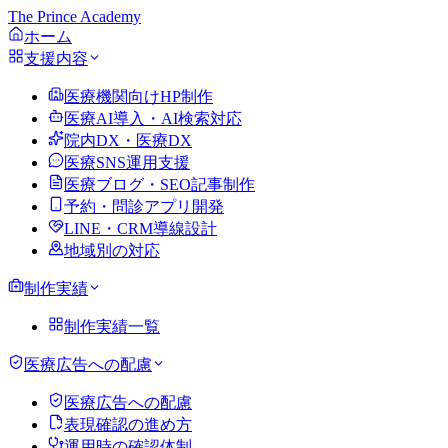
The Prince Academy
ホーム
支援内容
医療機関向けHP制作
医療AI導入・AI検索対応
院内DX・医療DX
医療SNS運用支援
医療ブログ・SEO記事制作
予約・問診アプリ開発
LINE・CRM導線設計
地域別の対応
制作実績
制作実績一覧
医療広告への配慮
医療広告への配慮
表現確認の進め方
運用時の確認体制