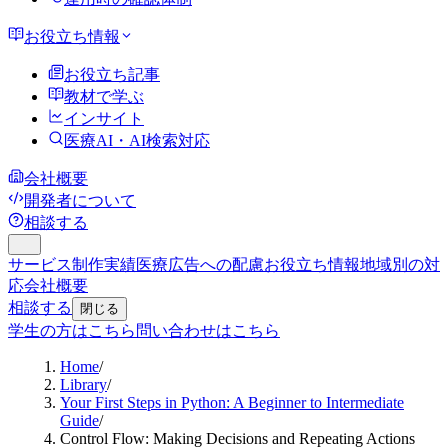
お役立ち情報
お役立ち記事
教材で学ぶ
インサイト
医療AI・AI検索対応
会社概要
開発者について
相談する
サービス
制作実績
医療広告への配慮
お役立ち情報
地域別の対
応
会社概要
相談する
閉じる
学生の方はこちら
問い合わせはこちら
Home
/
Library
/
Your First Steps in Python: A Beginner to Intermediate
Guide
/
Control Flow: Making Decisions and Repeating Actions