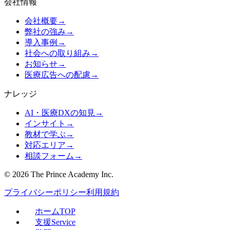
会社情報
会社概要
→
弊社の強み
→
導入事例
→
社会への取り組み
→
お知らせ
→
医療広告への配慮
→
ナレッジ
AI・医療DXの知見
→
インサイト
→
教材で学ぶ
→
対応エリア
→
相談フォーム
→
©
2026
The Prince Academy Inc.
プライバシーポリシー
利用規約
ホーム
TOP
支援
Service