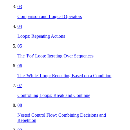
03
Comparison and Logical Operators
04
Loops: Repeating Actions
05
The 'For' Loop: Iterating Over Sequences
06
The 'While' Loop: Repeating Based on a Condition
07
Controlling Loops: Break and Continue
08
Nested Control Flow: Combining Decisions and
Repetition