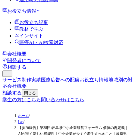
お役立ち情報
お役立ち記事
教材で学ぶ
インサイト
医療AI・AI検索対応
会社概要
開発者について
相談する
サービス
制作実績
医療広告への配慮
お役立ち情報
地域別の対
応
会社概要
相談する
閉じる
学生の方はこちら
問い合わせはこちら
ホーム
/
Lab
/
【参加報告】第38回 岐阜県中小企業経営フォーラム 価値の再定義｜
AIが開く新しい可能性｜中小企業が今すぐ着手すべきこと｜岐阜県