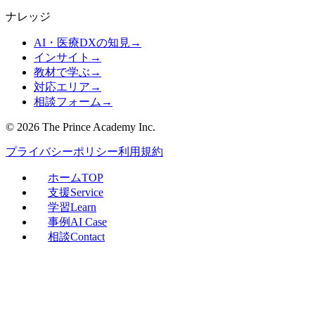
ナレッジ
AI・医療DXの知見
→
インサイト
→
教材で学ぶ
→
対応エリア
→
相談フォーム
→
©
2026
The Prince Academy Inc.
プライバシーポリシー
利用規約
ホーム
TOP
支援
Service
学習
Learn
事例
AI Case
相談
Contact