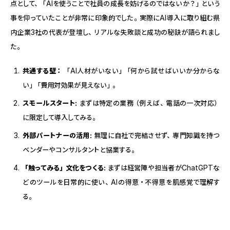
点として、「AIを使うことで社員の成長を妨げるのではないか？」という
事を仰っていたことが非常に印象的でした。実際にAI導入に取り組む県
内企業3社の代表が登壇し、リアルな失敗談と成功の秘訣が語られまし
た。
共通する壁：
「AI人材がいない」「何から試せばいいか分からな
い」「費用対効果が見えない」。
スモールスタート:
まずは特定の業務（例えば、電話の一次対応）
に限定して導入してみる。
外部パートナーの活用:
無理に自社で完結させず、専門知識を持つ
ベンダーやコンサルタントと協業する。
「触ってみる」文化をつくる:
まずは経営陣や担当者がChatGPTな
どのツールを日常的に使い、AIの得意・不得意を肌感覚で理解す
る。