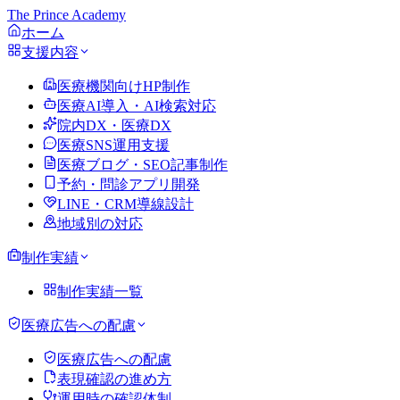
The Prince Academy
ホーム
支援内容
医療機関向けHP制作
医療AI導入・AI検索対応
院内DX・医療DX
医療SNS運用支援
医療ブログ・SEO記事制作
予約・問診アプリ開発
LINE・CRM導線設計
地域別の対応
制作実績
制作実績一覧
医療広告への配慮
医療広告への配慮
表現確認の進め方
運用時の確認体制