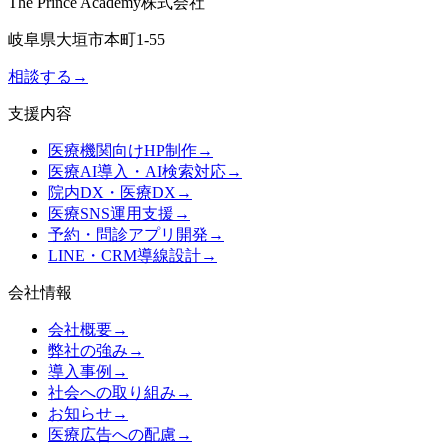
The Prince Academy株式会社
岐阜県大垣市本町1-55
相談する
→
支援内容
医療機関向けHP制作
→
医療AI導入・AI検索対応
→
院内DX・医療DX
→
医療SNS運用支援
→
予約・問診アプリ開発
→
LINE・CRM導線設計
→
会社情報
会社概要
→
弊社の強み
→
導入事例
→
社会への取り組み
→
お知らせ
→
医療広告への配慮
→