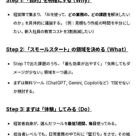
Step 1: 「目的」を明確にする（Why）
経営陣で集まり、「AIを使って、
どの業務の、どの課題を
解決したい
のか」を具体的に議論する。（例：見積もり作成の時間を半分にし
たい、新入社員の教育コストを3割削減したい）
Step 2: 「スモールスタート」の領域を決める（What）
Step 1で出た課題のうち、「最も効果が出やすく」「失敗してもダ
メージが少ない」領域を一つ選ぶ。
まずは無料ツール（ChatGPT, Gemini, Copilotなど）で試せない
か検討する。
Step 3: まずは「体験」してみる（Do）
経営者自身が、選んだツールを
最低1週間、毎日
使ってみる。
担当者レベルでも、日常業務の中でAIに「壁打ち」をさせ、その結