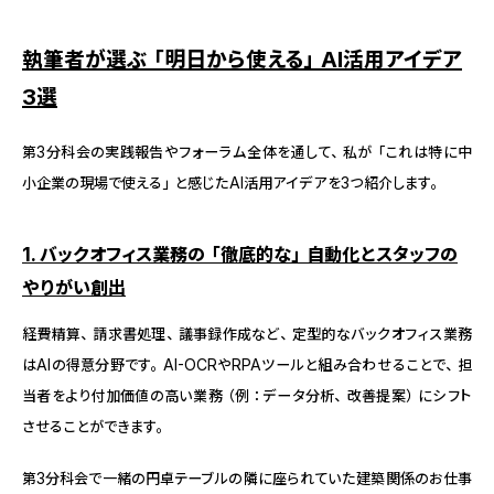
執筆者が選ぶ「明日から使える」AI活用アイデア
3選
第3分科会の実践報告やフォーラム全体を通して、私が「これは特に中
小企業の現場で使える」と感じたAI活用アイデアを3つ紹介します。
1. バックオフィス業務の「徹底的な」自動化とスタッフの
やりがい創出
経費精算、請求書処理、議事録作成など、定型的なバックオフィス業務
はAIの得意分野です。AI-OCRやRPAツールと組み合わせることで、担
当者をより付加価値の高い業務（例：データ分析、改善提案）にシフト
させることができます。
第3分科会で一緒の円卓テーブルの隣に座られていた建築関係のお仕事