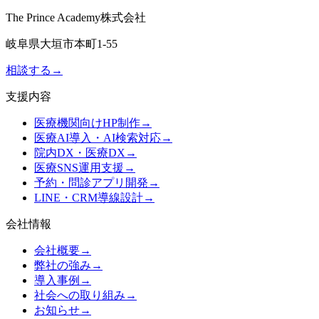
The Prince Academy株式会社
岐阜県大垣市本町1-55
相談する
→
支援内容
医療機関向けHP制作
→
医療AI導入・AI検索対応
→
院内DX・医療DX
→
医療SNS運用支援
→
予約・問診アプリ開発
→
LINE・CRM導線設計
→
会社情報
会社概要
→
弊社の強み
→
導入事例
→
社会への取り組み
→
お知らせ
→