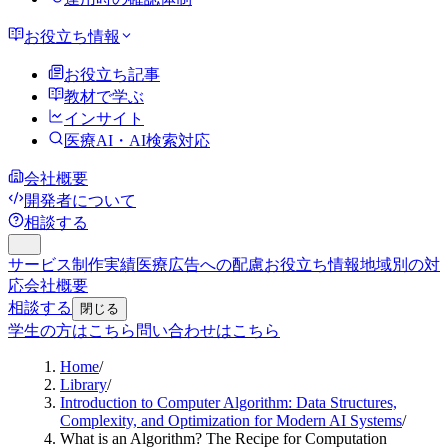
お役立ち情報
お役立ち記事
教材で学ぶ
インサイト
医療AI・AI検索対応
会社概要
開発者について
相談する
サービス
制作実績
医療広告への配慮
お役立ち情報
地域別の対
応
会社概要
相談する
閉じる
学生の方はこちら
問い合わせはこちら
Home
/
Library
/
Introduction to Computer Algorithm: Data Structures,
Complexity, and Optimization for Modern AI Systems
/
What is an Algorithm? The Recipe for Computation