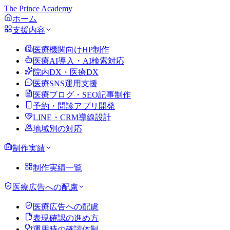
The Prince Academy
ホーム
支援内容
医療機関向けHP制作
医療AI導入・AI検索対応
院内DX・医療DX
医療SNS運用支援
医療ブログ・SEO記事制作
予約・問診アプリ開発
LINE・CRM導線設計
地域別の対応
制作実績
制作実績一覧
医療広告への配慮
医療広告への配慮
表現確認の進め方
運用時の確認体制