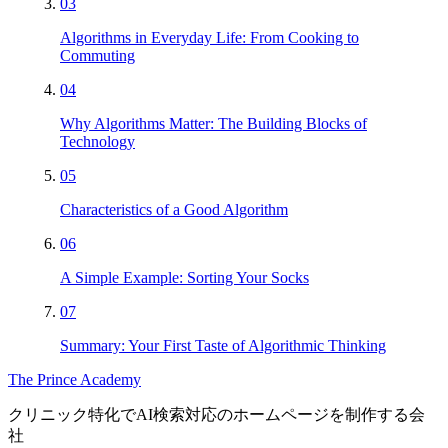
03
Algorithms in Everyday Life: From Cooking to
Commuting
04
Why Algorithms Matter: The Building Blocks of
Technology
05
Characteristics of a Good Algorithm
06
A Simple Example: Sorting Your Socks
07
Summary: Your First Taste of Algorithmic Thinking
The Prince Academy
クリニック特化でAI検索対応のホームページを制作する会
社