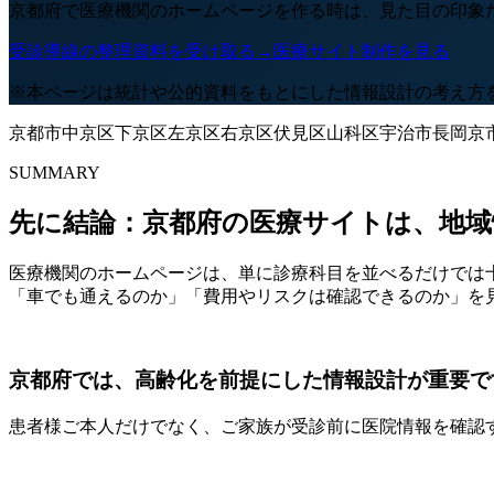
京都府で医療機関のホームページを作る時は、見た目の印象
受診導線の整理資料を受け取る
→
医療サイト制作を見る
※本ページは統計や公的資料をもとにした情報設計の考え方
京都市
中京区
下京区
左京区
右京区
伏見区
山科区
宇治市
長岡京
SUMMARY
先に結論：京都府の医療サイトは、地域
医療機関のホームページは、単に診療科目を並べるだけでは
「車でも通えるのか」「費用やリスクは確認できるのか」を
京都府では、高齢化を前提にした情報設計が重要で
患者様ご本人だけでなく、ご家族が受診前に医院情報を確認