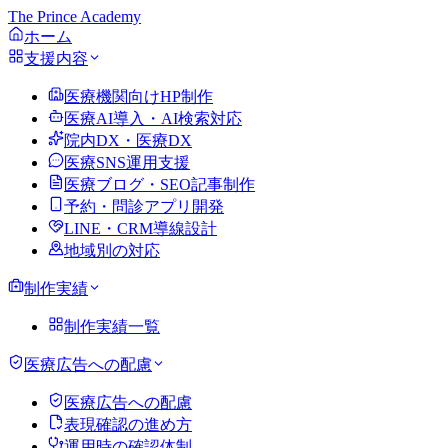
The Prince Academy
ホーム
支援内容
医療機関向けHP制作
医療AI導入・AI検索対応
院内DX・医療DX
医療SNS運用支援
医療ブログ・SEO記事制作
予約・問診アプリ開発
LINE・CRM導線設計
地域別の対応
制作実績
制作実績一覧
医療広告への配慮
医療広告への配慮
表現確認の進め方
運用時の確認体制