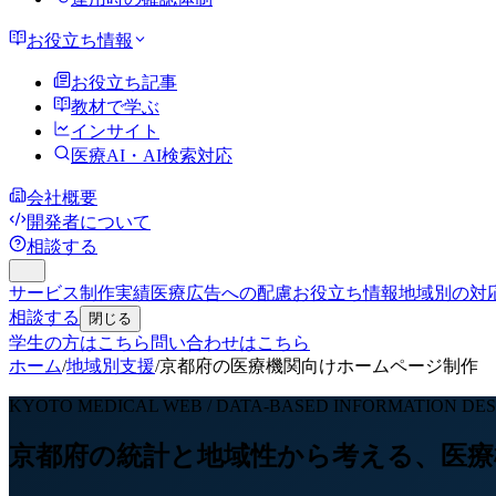
お役立ち情報
お役立ち記事
教材で学ぶ
インサイト
医療AI・AI検索対応
会社概要
開発者について
相談する
サービス
制作実績
医療広告への配慮
お役立ち情報
地域別の対
相談する
閉じる
学生の方はこちら
問い合わせはこちら
ホーム
/
地域別支援
/
京都府の医療機関向けホームページ制作
KYOTO MEDICAL WEB / DATA-BASED INFORMATION DE
京都府の統計と地域性から考える、医療