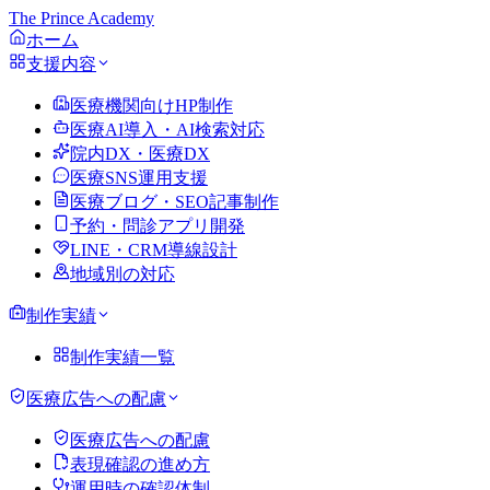
The Prince Academy
ホーム
支援内容
医療機関向けHP制作
医療AI導入・AI検索対応
院内DX・医療DX
医療SNS運用支援
医療ブログ・SEO記事制作
予約・問診アプリ開発
LINE・CRM導線設計
地域別の対応
制作実績
制作実績一覧
医療広告への配慮
医療広告への配慮
表現確認の進め方
運用時の確認体制