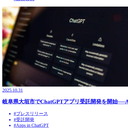
2025.10.31
岐阜県大垣市でChatGPTアプリ受託開発を開始──Ap
#
プレスリリース
#
受託開発
#
Apps in ChatGPT