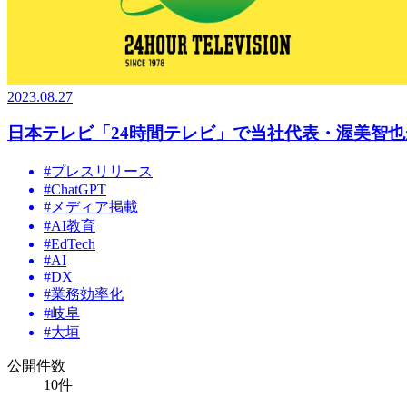
2023.08.27
日本テレビ「24時間テレビ」で当社代表・渥美智也
#
プレスリリース
#
ChatGPT
#
メディア掲載
#
AI教育
#
EdTech
#
AI
#
DX
#
業務効率化
#
岐阜
#
大垣
公開件数
10
件