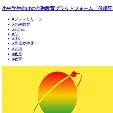
小中学生向けの金融教育プラットフォーム「仮想証券
#
プレスリリース
#
金融教育
#
EdTech
#
AI
#
DX
#
業務効率化
#
大垣
#
岐阜
#
教育