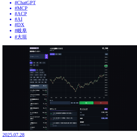
#
ChatGPT
#
MCP
#
ACP
#
AI
#
DX
#
岐阜
#
大垣
2025.07.28