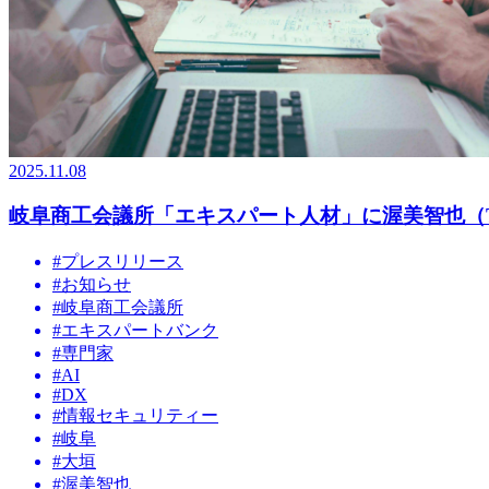
2025.11.08
岐阜商工会議所「エキスパート人材」に渥美智也（The 
#
プレスリリース
#
お知らせ
#
岐阜商工会議所
#
エキスパートバンク
#
専門家
#
AI
#
DX
#
情報セキュリティー
#
岐阜
#
大垣
#
渥美智也