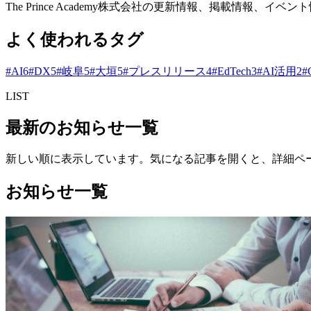
The Prince Academy株式会社の更新情報、掲載情報
よく使われるタグ
#
AI
6
#
DX
5
#
岐阜
5
#
大垣
5
#
プレスリリース
4
#
EdTech
3
#
AI活用
2
#
LIST
最新のお知らせ一覧
新しい順に表示しています。気になる記事を開くと、詳細ペ
お知らせ一覧