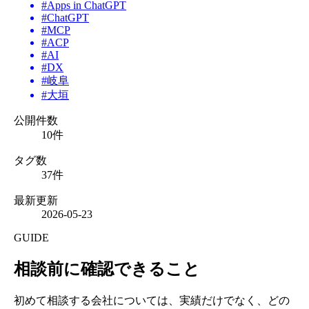
#
Apps in ChatGPT
#
ChatGPT
#
MCP
#
ACP
#
AI
#
DX
#
岐阜
#
大垣
公開件数
10
件
タグ数
37
件
最新更新
2026-05-23
GUIDE
相談前に確認できること
初めて相談する会社については、実績だけでなく、どの