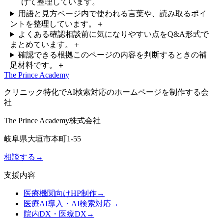
けて整理しています。
用語と見方
ページ内で使われる言葉や、読み取るポイ
ントを整理しています。
＋
よくある確認
相談前に気になりやすい点をQ&A形式で
まとめています。
＋
確認できる根拠
このページの内容を判断するときの補
足材料です。
＋
The Prince Academy
クリニック特化でAI検索対応のホームページを制作する会
社
The Prince Academy株式会社
岐阜県大垣市本町1-55
相談する
→
支援内容
医療機関向けHP制作
→
医療AI導入・AI検索対応
→
院内DX・医療DX
→