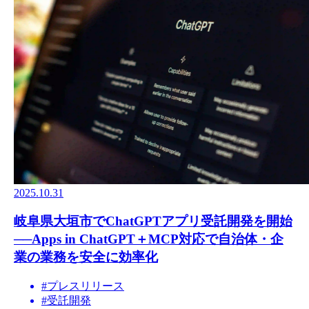
2025.10.31
岐阜県大垣市でChatGPTアプリ受託開発を開始
──Apps in ChatGPT＋MCP対応で自治体・企
業の業務を安全に効率化
#
プレスリリース
#
受託開発