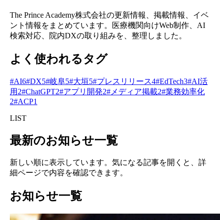
The Prince Academy株式会社の更新情報、掲載情報、イベ
ント情報をまとめています。医療機関向けWeb制作、AI
検索対応、院内DXの取り組みを、整理しました。
よく使われるタグ
#
AI
6
#
DX
5
#
岐阜
5
#
大垣
5
#
プレスリリース
4
#
EdTech
3
#
AI活
用
2
#
ChatGPT
2
#
アプリ開発
2
#
メディア掲載
2
#
業務効率化
2
#
ACP
1
LIST
最新のお知らせ一覧
新しい順に表示しています。気になる記事を開くと、詳
細ページで内容を確認できます。
お知らせ一覧