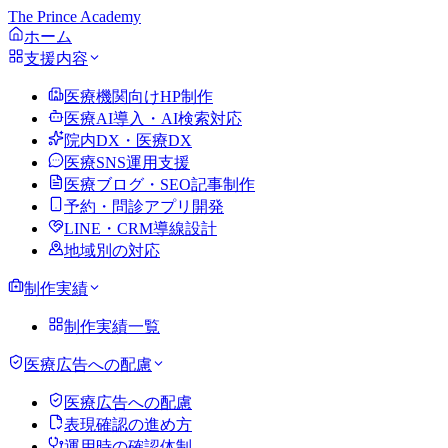
The Prince Academy
ホーム
支援内容
医療機関向けHP制作
医療AI導入・AI検索対応
院内DX・医療DX
医療SNS運用支援
医療ブログ・SEO記事制作
予約・問診アプリ開発
LINE・CRM導線設計
地域別の対応
制作実績
制作実績一覧
医療広告への配慮
医療広告への配慮
表現確認の進め方
運用時の確認体制