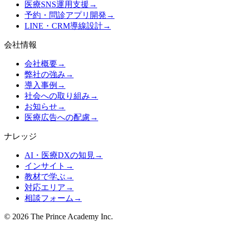
医療SNS運用支援
→
予約・問診アプリ開発
→
LINE・CRM導線設計
→
会社情報
会社概要
→
弊社の強み
→
導入事例
→
社会への取り組み
→
お知らせ
→
医療広告への配慮
→
ナレッジ
AI・医療DXの知見
→
インサイト
→
教材で学ぶ
→
対応エリア
→
相談フォーム
→
©
2026
The Prince Academy Inc.