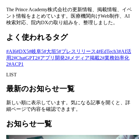
The Prince Academy株式会社の更新情報、掲載情報、イベ
ント情報をまとめています。医療機関向けWeb制作、AI
検索対応、院内DXの取り組みを、整理しました。
よく使われるタグ
#
AI
6
#
DX
5
#
岐阜
5
#
大垣
5
#
プレスリリース
4
#
EdTech
3
#
AI活
用
2
#
ChatGPT
2
#
アプリ開発
2
#
メディア掲載
2
#
業務効率化
2
#
ACP
1
LIST
最新のお知らせ一覧
新しい順に表示しています。気になる記事を開くと、詳
細ページで内容を確認できます。
お知らせ一覧