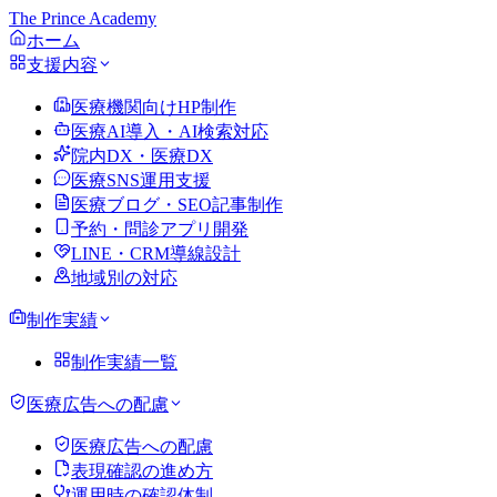
The Prince Academy
ホーム
支援内容
医療機関向けHP制作
医療AI導入・AI検索対応
院内DX・医療DX
医療SNS運用支援
医療ブログ・SEO記事制作
予約・問診アプリ開発
LINE・CRM導線設計
地域別の対応
制作実績
制作実績一覧
医療広告への配慮
医療広告への配慮
表現確認の進め方
運用時の確認体制