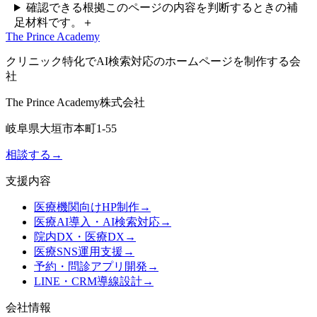
確認できる根拠
このページの内容を判断するときの補
足材料です。
＋
The Prince Academy
クリニック特化でAI検索対応のホームページを制作する会
社
The Prince Academy株式会社
岐阜県大垣市本町1-55
相談する
→
支援内容
医療機関向けHP制作
→
医療AI導入・AI検索対応
→
院内DX・医療DX
→
医療SNS運用支援
→
予約・問診アプリ開発
→
LINE・CRM導線設計
→
会社情報