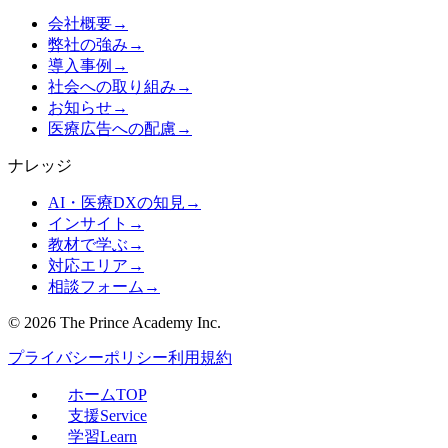
会社概要
→
弊社の強み
→
導入事例
→
社会への取り組み
→
お知らせ
→
医療広告への配慮
→
ナレッジ
AI・医療DXの知見
→
インサイト
→
教材で学ぶ
→
対応エリア
→
相談フォーム
→
©
2026
The Prince Academy Inc.
プライバシーポリシー
利用規約
ホーム
TOP
支援
Service
学習
Learn