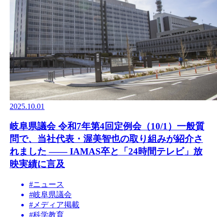
2025.10.01
岐阜県議会 令和7年第4回定例会（10/1）一般質
問で、当社代表・渥美智也の取り組みが紹介さ
れました —— IAMAS卒と「24時間テレビ」放
映実績に言及
#
ニュース
#
岐阜県議会
#
メディア掲載
#
科学教育