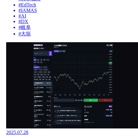
#
EdTech
#
IAMAS
#
AI
#
DX
#
岐阜
#
大垣
2025.07.28