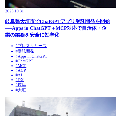
2025.10.31
岐阜県大垣市でChatGPTアプリ受託開発を開始
──Apps in ChatGPT＋MCP対応で自治体・企
業の業務を安全に効率化
#
プレスリリース
#
受託開発
#
Apps in ChatGPT
#
ChatGPT
#
MCP
#
ACP
#
AI
#
DX
#
岐阜
#
大垣