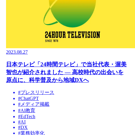
2023.08.27
日本テレビ「24時間テレビ」で当社代表・渥美
智也が紹介されました — 高校時代の出会いを
原点に、科学普及から地域DXへ
#
プレスリリース
#
ChatGPT
#
メディア掲載
#
AI教育
#
EdTech
#
AI
#
DX
#
業務効率化