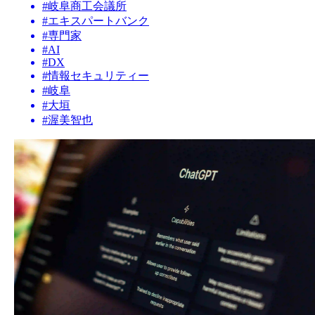
#
岐阜商工会議所
#
エキスパートバンク
#
専門家
#
AI
#
DX
#
情報セキュリティー
#
岐阜
#
大垣
#
渥美智也