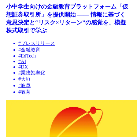
小中学生向けの金融教育プラットフォーム「仮
想証券取引所」を提供開始 —— 情報に基づく
意思決定と“リスク×リターン”の感覚を、模擬
株式取引で学ぶ
#
プレスリリース
#
金融教育
#
EdTech
#
AI
#
DX
#
業務効率化
#
大垣
#
岐阜
#
教育