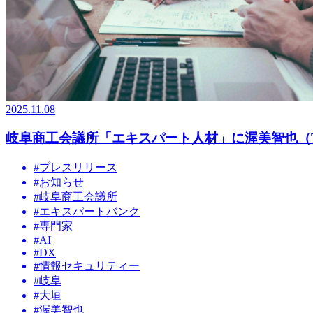
2025.11.08
岐阜商工会議所「エキスパート人材」に渥美智也（The 
#
プレスリリース
#
お知らせ
#
岐阜商工会議所
#
エキスパートバンク
#
専門家
#
AI
#
DX
#
情報セキュリティー
#
岐阜
#
大垣
#
渥美智也