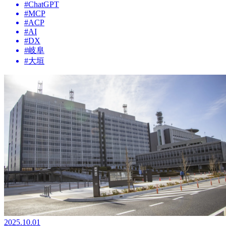
#
ChatGPT
#
MCP
#
ACP
#
AI
#
DX
#
岐阜
#
大垣
2025.10.01