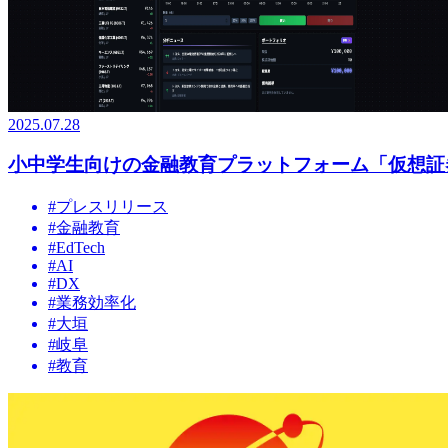
2025.07.28
小中学生向けの金融教育プラットフォーム「仮想証券
#
プレスリリース
#
金融教育
#
EdTech
#
AI
#
DX
#
業務効率化
#
大垣
#
岐阜
#
教育