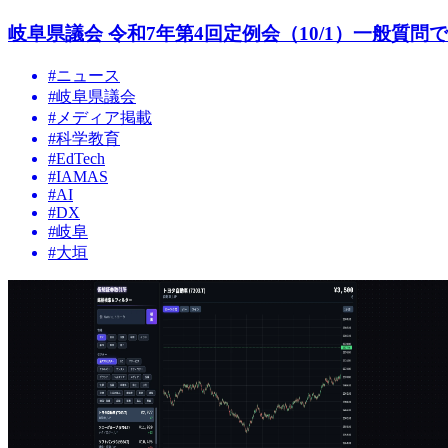
岐阜県議会 令和7年第4回定例会（10/1）一般質
#
ニュース
#
岐阜県議会
#
メディア掲載
#
科学教育
#
EdTech
#
IAMAS
#
AI
#
DX
#
岐阜
#
大垣