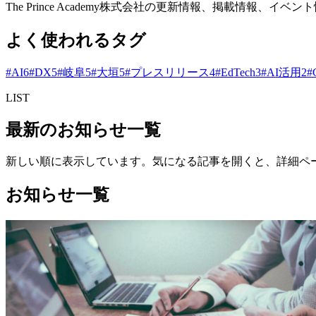
The Prince Academy株式会社の更新情報、掲載情報
よく使われるタグ
#
AI
6
#
DX
5
#
岐阜
5
#
大垣
5
#
プレスリリース
4
#
EdTech
3
#
AI活用
2
#
LIST
最新のお知らせ一覧
新しい順に表示しています。気になる記事を開くと、詳細ペ
お知らせ一覧