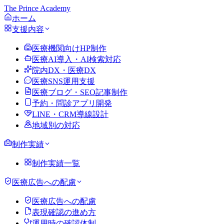
The Prince Academy
ホーム
支援内容
医療機関向けHP制作
医療AI導入・AI検索対応
院内DX・医療DX
医療SNS運用支援
医療ブログ・SEO記事制作
予約・問診アプリ開発
LINE・CRM導線設計
地域別の対応
制作実績
制作実績一覧
医療広告への配慮
医療広告への配慮
表現確認の進め方
運用時の確認体制