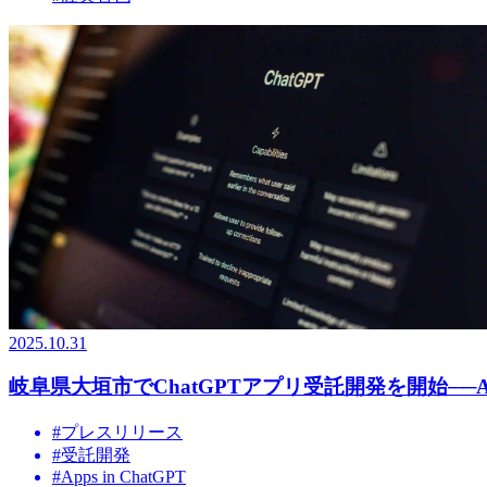
2025.10.31
岐阜県大垣市でChatGPTアプリ受託開発を開始──Ap
#
プレスリリース
#
受託開発
#
Apps in ChatGPT